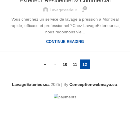
Extérieur Résidentiel & Commercial
0
Lavagexterieur
Vous cherchez un service de lavage à pression à Montréal
rapide, efficace et professionnel ?Chez LavageExterieur.ca,
nous redonnons vie...
CONTINUE READING
«
‹
10
11
12
LavageExterieur.ca
2025 | By
Conceptionwebmaya.ca
.