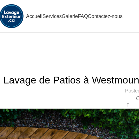
Accueil
Services
Galerie
FAQ
Contactez-nous
Lavage de Patios à Westmount
Poste
O
0