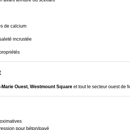
es de calcium
saleté incrustée
opropriétés
t
e-Marie Ouest, Westmount Square
et tout le secteur ouest de 
oximatives
pression pour béton/pavé