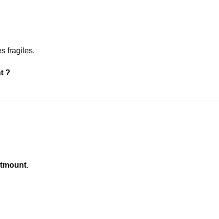
s fragiles.
t ?
stmount
.