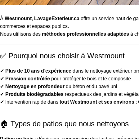
À
Westmount
,
LavageExterieur.ca
offre un service haut de 
commerces et espaces publics.
Nous utilisons des
méthodes professionnelles adaptées
à ch
✅ Pourquoi nous choisir à Westmount
✔
Plus de 10 ans d’expérience
dans le nettoyage extérieur p
✔
Pression contrôlée
pour protéger le bois et le composite
✔
Nettoyage en profondeur
du béton et du pavé uni
✔
Produits biodégradables
respectueux des jardins et végét
✔ Intervention rapide dans
tout Westmount et ses environs
:
🏠 Types de patios que nous nettoyons
Patios en bois
: dégrisage, suppression des taches, préparation