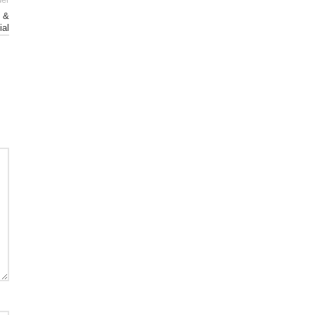
der
l &
al