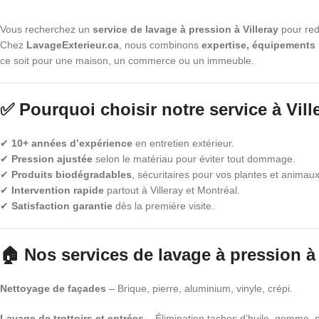
Vous recherchez un
service de lavage à pression à Villeray
pour red
Chez
LavageExterieur.ca
, nous combinons
expertise, équipements
ce soit pour une maison, un commerce ou un immeuble.
✅ Pourquoi choisir notre service à Vill
✔
10+ années d’expérience
en entretien extérieur.
✔
Pression ajustée
selon le matériau pour éviter tout dommage.
✔
Produits biodégradables
, sécuritaires pour vos plantes et animaux
✔
Intervention rapide
partout à Villeray et Montréal.
✔
Satisfaction garantie
dès la première visite.
🏠 Nos services de lavage à pression à 
Nettoyage de façades
– Brique, pierre, aluminium, vinyle, crépi.
Lavage de trottoirs et entrées
– Élimination taches d’huile, gomme, s