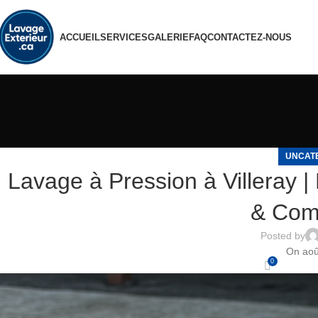
ACCUEIL
SERVICES
GALERIE
FAQ
CONTACTEZ-NOUS
UNCAT
Lavage à Pression à Villeray |
& Com
Posted by
On aoû
0