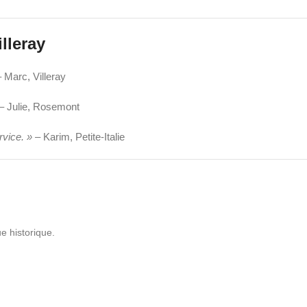
lleray
 Marc, Villeray
– Julie, Rosemont
rvice. »
– Karim, Petite-Italie
e historique.