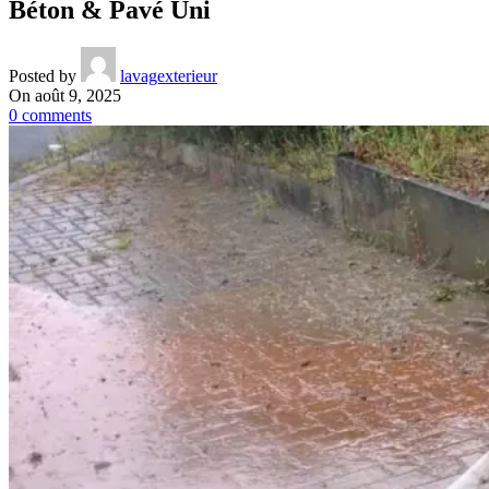
Béton & Pavé Uni
Posted by
lavagexterieur
On août 9, 2025
0
comments